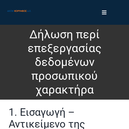
Skip
to
Toggle
content
Navigation
Πληροφορική
Δήλωση περί
επεξεργασίας
Κατασκευαστική
δεδομένων
Εταιρικό Προφίλ
προσωπικού
χαρακτήρα
Οικονομικές Καταστάσεις
Επικοινωνία
1. Εισαγωγή –
Αντικείμενο της