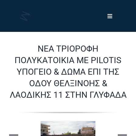
Skip
to
Toggle
content
Navigation
Έργα
ΝΕΑ ΤΡΙΟΡΟΦΗ
Πελάτες
ΠΟΛΥΚΑΤΟΙΚΙΑ ΜΕ PILOTIS
ΥΠΟΓΕΙΟ & ΔΩΜΑ ΕΠΙ ΤΗΣ
Νέα
ΟΔΟΥ ΘΕΛΞΙΝΟΗΣ &
ΛΑΟΔΙΚΗΣ 11 ΣΤΗΝ ΓΛΥΦΑΔΑ
Η Εταιρεία