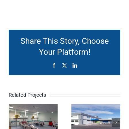
Share This Story, Choose
Your Platform!
Facebook
X
LinkedIn
ΠΡΟΣΘΗΚΗ
ΑΝΑΚΑΙΝΙ
ση
ΚΑΤ’ΕΠΕΚΤΑΣΗ
ΓΡΑΦΕΙΑ
Related Projects
ΙΣΟΓΕΙΟΥ
ΧΩΡΩΝ
ύθμιση
ΑΠΟΘΗΚΕΥΤΙΚΟΥ
ΔΙΑΓΝΩΣΤ
ο
ΧΩΡΟΥ
ΚΑΙ