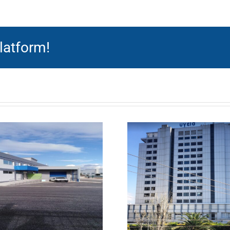
latform!
ΑΝΑΔΙΑΡ
ΑΝΑΚΑΙΝΙΣΗ
– ΑΝΑΚ
ΓΡΑΦΕΙΑΚΩΝ
ΧΩΡΩΝ Σ
ΧΩΡΩΝ
ΠΕΙΡ
ΔΙΑΓΝΩΣΤΙΚΟΥ
“ΤΖΑΝΕ
ΚΑΙ
ΟΛΟΚΛ
ΘΕΡΑΠΕΥΤΙΚΟΥ
ΟΙΚΟΔΟ
ΚΕΝΤΡΟΥ
ΚΑ