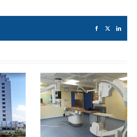
Facebook
X
LinkedI
ΡΥΘΜΙΣΗ
ΑΙΝΙΣΗ
ΤΟ Γ.Ν.
Ανακαίνιση /
ΑΙΑ
Αναδιαρρύθμιση
ΙΟ” –
ΜΕΘ στο
ΗΡΩΣΗ
Νοσοκομείο
ΜΙΚΩΝ
Γ.Ν.Π. “ΤΖΑΝΕΙΟ”
Ι