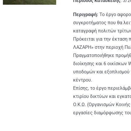
Περίοδος Κατασκευής
: 3/
Περιγραφή:
Το έργο αφορο
συγκροτήματος που θα λει
καταγραφή πολιτών τρίτω
Πρόκειται για την έκταση
ΛΑΖΑΡΗ» στην περιοχή Πυλ
Πραγματοποιήθηκε προμήθε
διοίκησης και 6 οικίσκων 
υποδομών και εξοπλισμού γ
κέντρου.
Επίσης, το έργο περιελάμ
κτιρίου δικτύων και εγκα
Ο.Κ.Ω. (Οργανισμών Κοινής
εργασίες διαμόρφωσης του