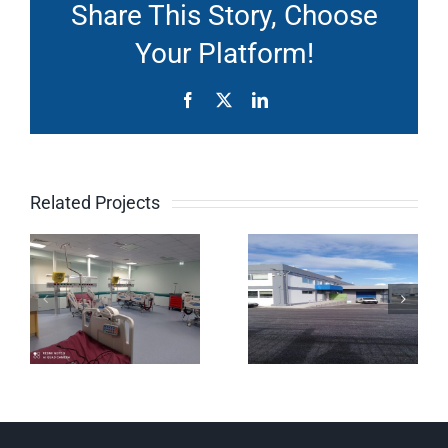
Share This Story, Choose
Your Platform!
Facebook
X
LinkedIn
ΠΡΟΣΘΗΚΗ
ΑΝΑΚΑΙΝΙ
ση
ΚΑΤ’ΕΠΕΚΤΑΣΗ
ΓΡΑΦΕΙΑ
Related Projects
ΙΣΟΓΕΙΟΥ
ΧΩΡΩΝ
ύθμιση
ΑΠΟΘΗΚΕΥΤΙΚΟΥ
ΔΙΑΓΝΩΣΤ
ο
ΧΩΡΟΥ
ΚΑΙ
είο
ΤΗΣ
ΘΕΡΑΠΕΥΤ
ΕΤΑΙΡΕΙΑΣ
ΚΕΝΤΡΟΥ
”
NEOTEX
ΑΘΗΝΩΝ