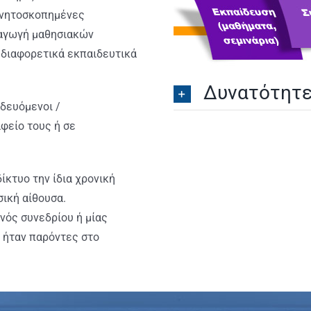
αγνητοσκοπημένες
σαγωγή μαθησιακών
 διαφορετικά εκπαιδευτικά
Δυνατότητ
δευόμενοι /
αφείο τους ή σε
ίκτυο την ίδια χρονική
σική αίθουσα.
νός συνεδρίου ή μίας
 ήταν παρόντες στο