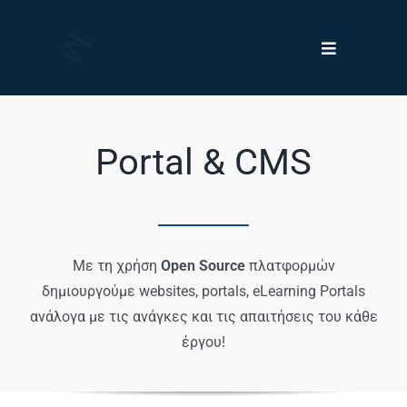
Skip
to
Toggle
content
Navigation
Υπηρεσίες & Λύσεις
Portal & CMS
Πλατφόρμες – Προϊόντα
Η Εταιρεία
Με τη χρήση
Open Source
πλατφορμών
δημιουργούμε websites, portals, eLearning Portals
ανάλογα με τις ανάγκες και τις απαιτήσεις του κάθε
έργου!