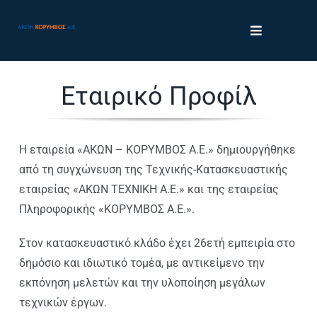
Skip
to
Toggle
content
Navigation
Πληροφορική
Εταιρικό Προφίλ
Κατασκευαστική
Η εταιρεία «ΑΚΩΝ – ΚΟΡΥΜΒΟΣ Α.Ε.» δημιουργήθηκε
Εταιρικό Προφίλ
από τη συγχώνευση της Τεχνικής-Κατασκευαστικής
εταιρείας «ΑΚΩΝ ΤΕΧΝΙΚΗ Α.Ε.» και της εταιρείας
Πληροφορικής «ΚΟΡΥΜΒΟΣ Α.Ε.».
Οικονομικές Καταστάσεις
Στον κατασκευαστικό κλάδο έχει 26ετή εμπειρία στο
Επικοινωνία
δημόσιο και ιδιωτικό τομέα, με αντικείμενο την
εκπόνηση μελετών και την υλοποίηση μεγάλων
τεχνικών έργων.